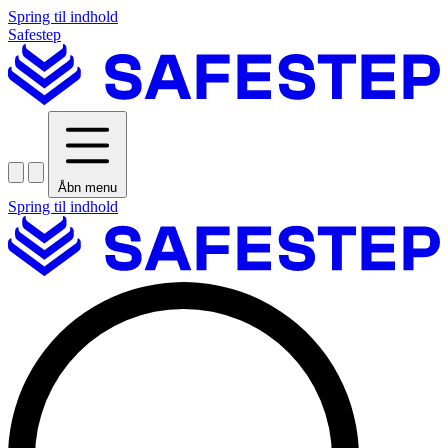
Spring til indhold
Safestep
Åbn menu
Spring til indhold