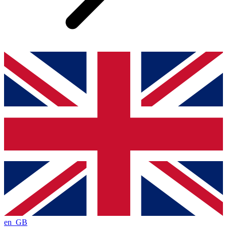
en_GB