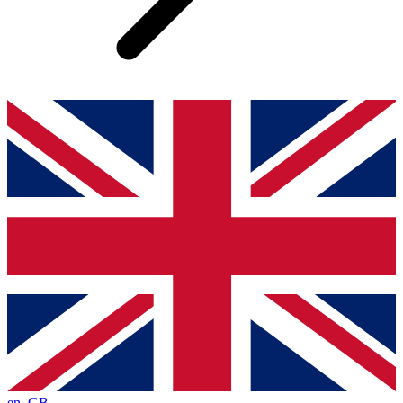
en_GB