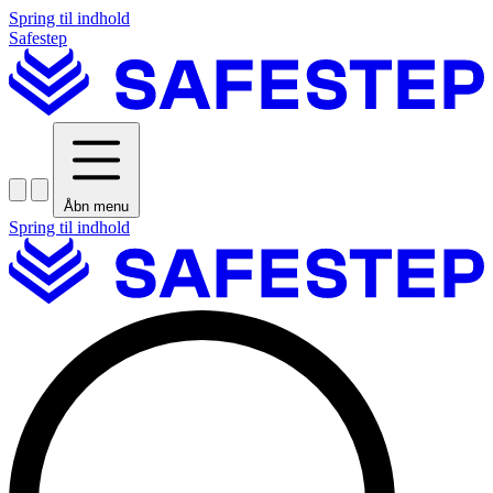
Spring til indhold
Safestep
Åbn menu
Spring til indhold