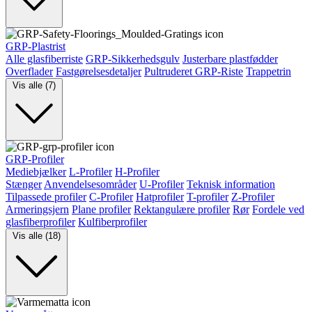
GRP-Plastrist
Alle glasfiberriste
GRP-Sikkerhedsgulv
Justerbare plastfødder
Overflader
Fastgørelsesdetaljer
Pultruderet GRP-Riste
Trappetrin
Vis alle (7)
GRP-Profiler
Mediebjælker
L-Profiler
H-Profiler
Stænger
Anvendelsesområder
U-Profiler
Teknisk information
Tilpassede profiler
C-Profiler
Hatprofiler
T-profiler
Z-Profiler
Armeringsjern
Plane profiler
Rektangulære profiler
Rør
Fordele ved
glasfiberprofiler
Kulfiberprofiler
Vis alle (18)