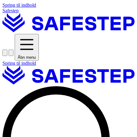
Spring til indhold
Safestep
Åbn menu
Spring til indhold