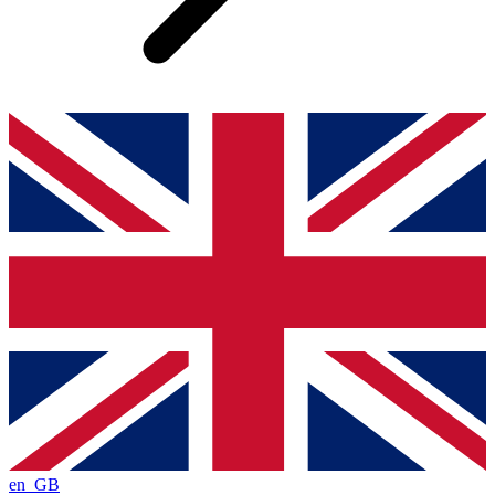
en_GB