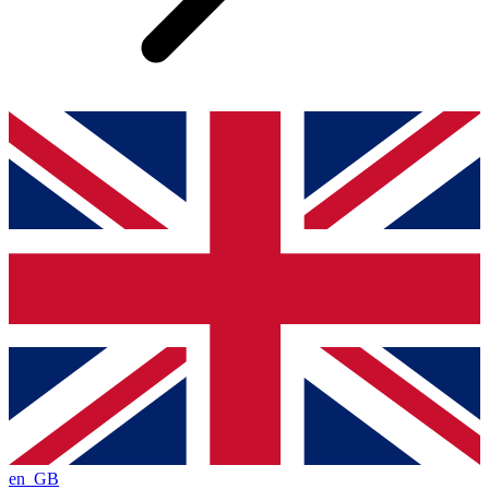
en_GB