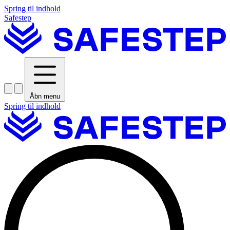
Spring til indhold
Safestep
Åbn menu
Spring til indhold