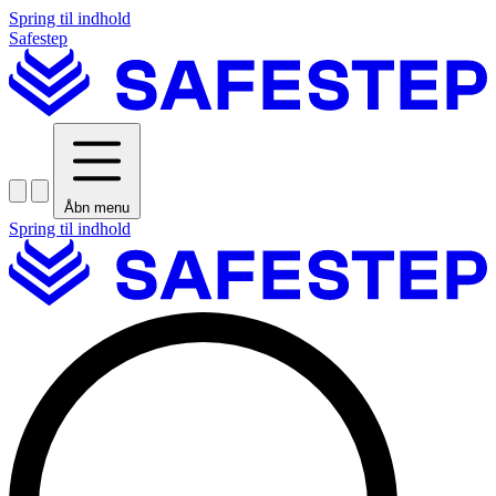
Spring til indhold
Safestep
Åbn menu
Spring til indhold