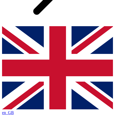
en_GB