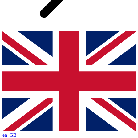
en_GB