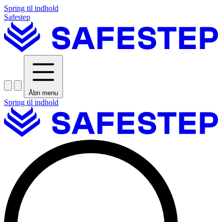
Spring til indhold
Safestep
Åbn menu
Spring til indhold