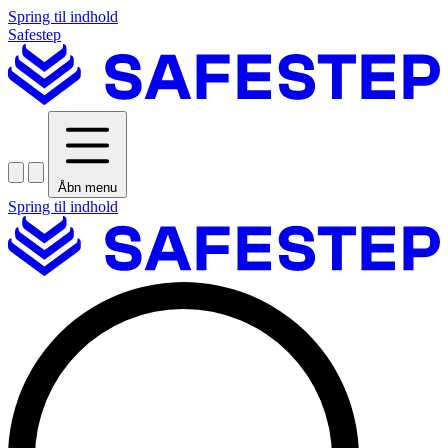
Spring til indhold
Safestep
Åbn menu
Spring til indhold