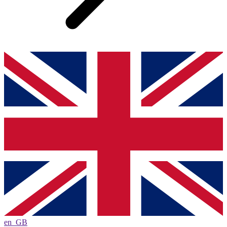
en_GB