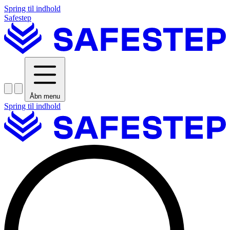
Spring til indhold
Safestep
Åbn menu
Spring til indhold