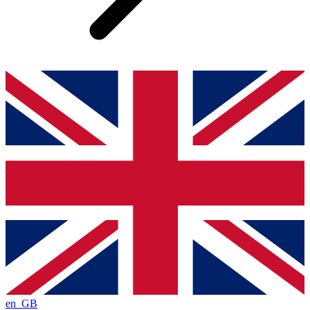
en_GB