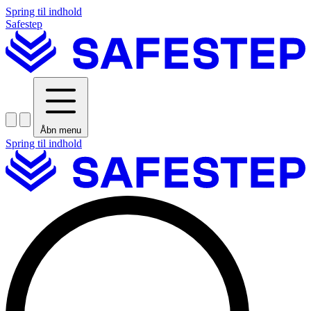
Spring til indhold
Safestep
Åbn menu
Spring til indhold