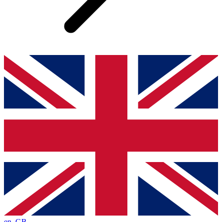
en_GB