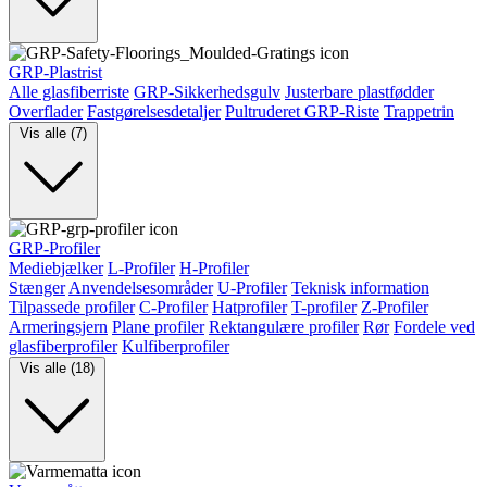
GRP-Plastrist
Alle glasfiberriste
GRP-Sikkerhedsgulv
Justerbare plastfødder
Overflader
Fastgørelsesdetaljer
Pultruderet GRP-Riste
Trappetrin
Vis alle (7)
GRP-Profiler
Mediebjælker
L-Profiler
H-Profiler
Stænger
Anvendelsesområder
U-Profiler
Teknisk information
Tilpassede profiler
C-Profiler
Hatprofiler
T-profiler
Z-Profiler
Armeringsjern
Plane profiler
Rektangulære profiler
Rør
Fordele ved
glasfiberprofiler
Kulfiberprofiler
Vis alle (18)